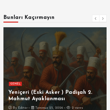
Bunları Kaçırmayın
GENEL
SPOR
Futbolun Zirvesinde Yeniden
İspanya
By
Editor
Temmuz 16, 2026
3 views