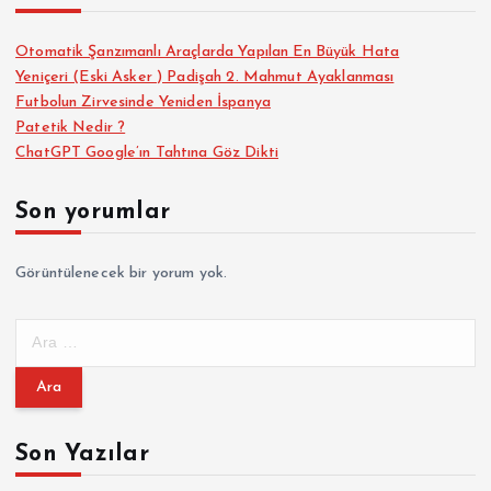
s
Otomatik Şanzımanlı Araçlarda Yapılan En Büyük Hata
Yeniçeri (Eski Asker ) Padişah 2. Mahmut Ayaklanması
a
Futbolun Zirvesinde Yeniden İspanya
Patetik Nedir ?
y
ChatGPT Google’ın Tahtına Göz Dikti
f
Son yorumlar
a
Görüntülenecek bir yorum yok.
l
A
a
r
a
m
m
a
Son Yazılar
a
: