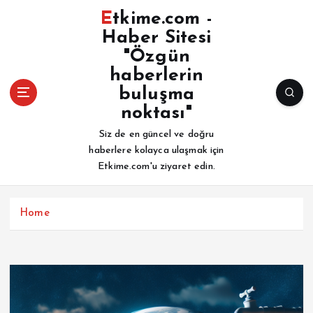
İ
Etkime.com -
ç
Haber Sitesi
e
"Özgün
r
i
haberlerin
ğ
buluşma
e
noktası"
a
Siz de en güncel ve doğru
t
haberlere kolayca ulaşmak için
l
Etkime.com'u ziyaret edin.
a
Home