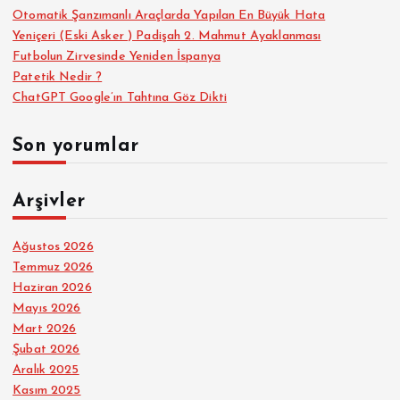
s
Otomatik Şanzımanlı Araçlarda Yapılan En Büyük Hata
Yeniçeri (Eski Asker ) Padişah 2. Mahmut Ayaklanması
Futbolun Zirvesinde Yeniden İspanya
ı
Patetik Nedir ?
ChatGPT Google’ın Tahtına Göz Dikti
Son yorumlar
Arşivler
Ağustos 2026
Temmuz 2026
Haziran 2026
Mayıs 2026
Mart 2026
Şubat 2026
Aralık 2025
Kasım 2025