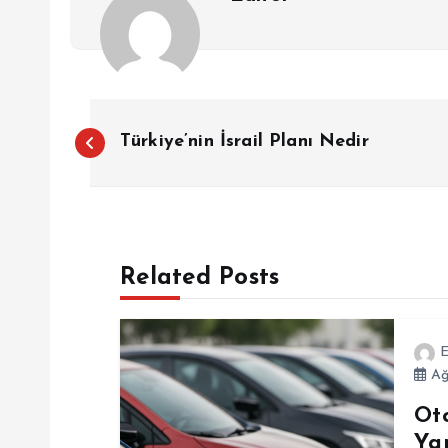
Y
Türkiye’nin İsrail Planı Nedir
a
z
Related Posts
ı
g
E
Ağ
e
Ot
Ya