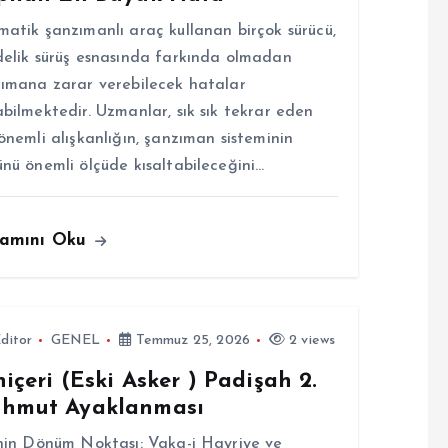
atik şanzımanlı araç kullanan birçok sürücü,
elik sürüş esnasında farkında olmadan
ımana zarar verebilecek hatalar
bilmektedir. Uzmanlar, sık sık tekrar eden
önemli alışkanlığın, şanzıman sisteminin
nü önemli ölçüde kısaltabileceğini…
amını Oku
ditor
GENEL
Temmuz 25, 2026
2 views
içeri (Eski Asker ) Padişah 2.
hmut Ayaklanması
hin Dönüm Noktası: Vaka-i Hayriye ve