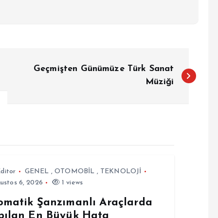
Geçmişten Günümüze Türk Sanat
Müziği
ditor
GENEL
,
OTOMOBİL
,
TEKNOLOJİ
ustos 6, 2026
1 views
omatik Şanzımanlı Araçlarda
pılan En Büyük Hata