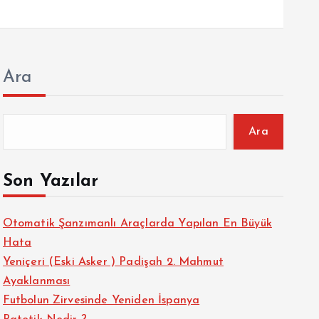
Ara
Ara
Son Yazılar
Otomatik Şanzımanlı Araçlarda Yapılan En Büyük
Hata
Yeniçeri (Eski Asker ) Padişah 2. Mahmut
Ayaklanması
Futbolun Zirvesinde Yeniden İspanya