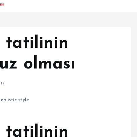
sı
tatilinin
cuz olması
ts
tatilinin