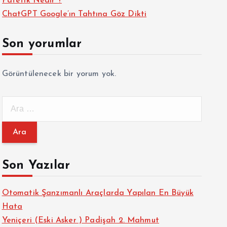
Patetik Nedir ?
ChatGPT Google’ın Tahtına Göz Dikti
Son yorumlar
Görüntülenecek bir yorum yok.
A
r
a
m
a
Son Yazılar
:
Otomatik Şanzımanlı Araçlarda Yapılan En Büyük
Hata
Yeniçeri (Eski Asker ) Padişah 2. Mahmut