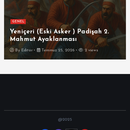
GENEL
ri (Eski Asker ) Padişah 2.
Futbol
ut Ayaklanması
İspan
tor
Temmuz 25, 2026
2 views
By
Edit
@2025