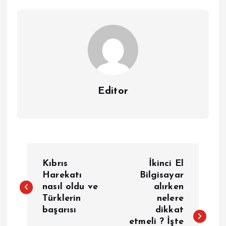
Editor
Y
Kıbrıs
İkinci El
a
Harekatı
Bilgisayar
nasıl oldu ve
alırken
Türklerin
nelere
z
başarısı
dikkat
etmeli ? İşte