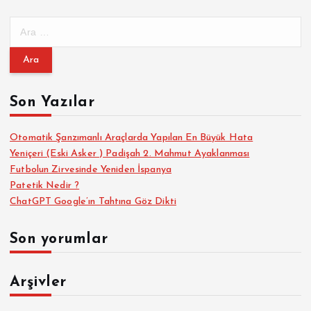
A
r
a
m
a
Son Yazılar
:
Otomatik Şanzımanlı Araçlarda Yapılan En Büyük Hata
Yeniçeri (Eski Asker ) Padişah 2. Mahmut Ayaklanması
Futbolun Zirvesinde Yeniden İspanya
Patetik Nedir ?
ChatGPT Google’ın Tahtına Göz Dikti
Son yorumlar
Arşivler