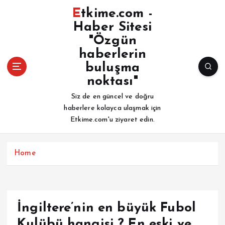
İ
Etkime.com -
ç
Haber Sitesi
e
"Özgün
r
i
haberlerin
ğ
buluşma
e
noktası"
a
Siz de en güncel ve doğru
t
haberlere kolayca ulaşmak için
l
Etkime.com'u ziyaret edin.
a
Home
İngiltere’nin en büyük Fubol
Kulübü hangisi ? En eski ve