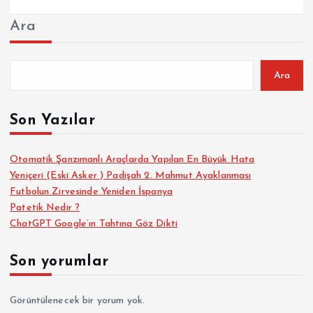
Ara
Ara
Son Yazılar
Otomatik Şanzımanlı Araçlarda Yapılan En Büyük Hata
Yeniçeri (Eski Asker ) Padişah 2. Mahmut Ayaklanması
Futbolun Zirvesinde Yeniden İspanya
Patetik Nedir ?
ChatGPT Google’ın Tahtına Göz Dikti
Son yorumlar
Görüntülenecek bir yorum yok.