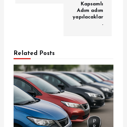
ı
Kapsamlı
Adım adım
g
yapılacaklar
.
e
z
Related Posts
i
n
m
e
s
i