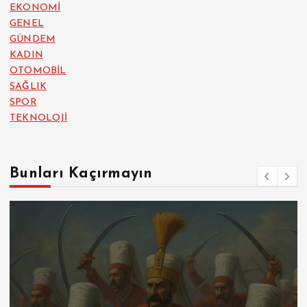
EKONOMİ
GENEL
GÜNDEM
KADIN
OTOMOBİL
SAĞLIK
SPOR
TEKNOLOJİ
Bunları Kaçırmayın