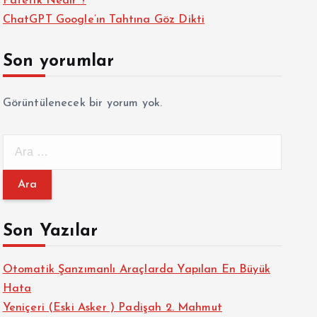
Patetik Nedir ?
ChatGPT Google’ın Tahtına Göz Dikti
Son yorumlar
Görüntülenecek bir yorum yok.
A
r
a
m
a
Son Yazılar
:
Otomatik Şanzımanlı Araçlarda Yapılan En Büyük
Hata
Yeniçeri (Eski Asker ) Padişah 2. Mahmut