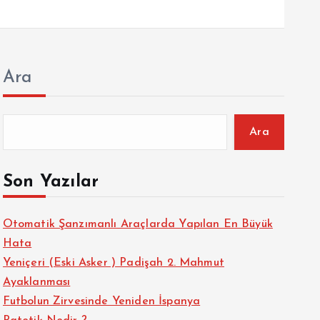
Ara
Ara
Son Yazılar
Otomatik Şanzımanlı Araçlarda Yapılan En Büyük
Hata
Yeniçeri (Eski Asker ) Padişah 2. Mahmut
Ayaklanması
Futbolun Zirvesinde Yeniden İspanya