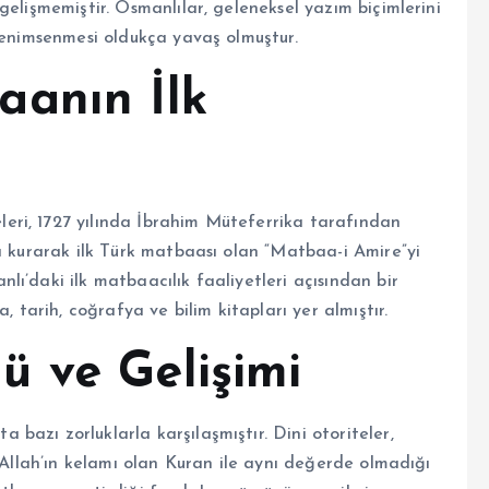
gelişmemiştir. Osmanlılar, geleneksel yazım biçimlerini
 benimsenmesi oldukça yavaş olmuştur.
aanın İlk
ri, 1727 yılında İbrahim Müteferrika tarafından
ı kurarak ilk Türk matbaası olan “Matbaa-i Amire”yi
ı’daki ilk matbaacılık faaliyetleri açısından bir
, tarih, coğrafya ve bilim kitapları yer almıştır.
 ve Gelişimi
azı zorluklarla karşılaşmıştır. Dini otoriteler,
n Allah’ın kelamı olan Kuran ile aynı değerde olmadığı