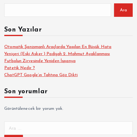
Ara
Son Yazılar
Otomatik Şanzımanlı Araçlarda Yapılan En Büyük Hata
Yeniçeri (Eski Asker ) Padişah 2. Mahmut Ayaklanması
Futbolun Zirvesinde Yeniden İspanya
Patetik Nedir ?
ChatGPT Google’ın Tahtına Göz Dikti
Son yorumlar
Görüntülenecek bir yorum yok.
A
r