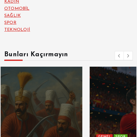
KADIN
OTOMOBİL
SAĞLIK
SPOR
TEKNOLOJİ
Bunları Kaçırmayın
GENEL
SPOR