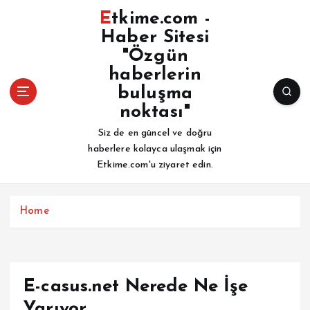
İ
Etkime.com -
ç
Haber Sitesi
e
"Özgün
r
i
haberlerin
ğ
buluşma
e
noktası"
a
Siz de en güncel ve doğru
t
haberlere kolayca ulaşmak için
l
Etkime.com'u ziyaret edin.
a
Home
E-casus.net Nerede Ne İşe
Yarıyor.