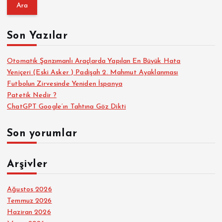
a
m
a
Son Yazılar
:
Otomatik Şanzımanlı Araçlarda Yapılan En Büyük Hata
Yeniçeri (Eski Asker ) Padişah 2. Mahmut Ayaklanması
Futbolun Zirvesinde Yeniden İspanya
Patetik Nedir ?
ChatGPT Google’ın Tahtına Göz Dikti
Son yorumlar
Arşivler
Ağustos 2026
Temmuz 2026
Haziran 2026