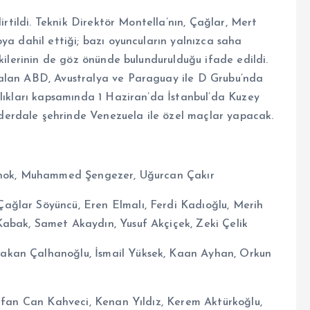
lirtildi. Teknik Direktör Montella’nın, Çağlar, Mert
ya dahil ettiği; bazı oyuncuların yalnızca saha
tkilerinin de göz önünde bulundurulduğu ifade edildi.
 alan ABD, Avustralya ve Paraguay ile D Grubu’nda
rlıkları kapsamında 1 Haziran’da İstanbul’da Kuzey
erdale şehrinde Venezuela ile özel maçlar yapacak.
Günok, Muhammed Şengezer, Uğurcan Çakır
ağlar Söyüncü, Eren Elmalı, Ferdi Kadıoğlu, Merih
abak, Samet Akaydın, Yusuf Akçiçek, Zeki Çelik
akan Çalhanoğlu, İsmail Yüksek, Kaan Ayhan, Orkun
İrfan Can Kahveci, Kenan Yıldız, Kerem Aktürkoğlu,