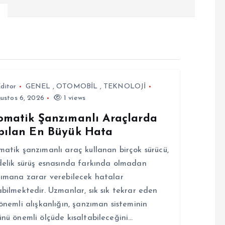
ditor
GENEL
,
OTOMOBİL
,
TEKNOLOJİ
ustos 6, 2026
1 views
omatik Şanzımanlı Araçlarda
pılan En Büyük Hata
atik şanzımanlı araç kullanan birçok sürücü,
elik sürüş esnasında farkında olmadan
ımana zarar verebilecek hatalar
bilmektedir. Uzmanlar, sık sık tekrar eden
önemli alışkanlığın, şanzıman sisteminin
nü önemli ölçüde kısaltabileceğini…