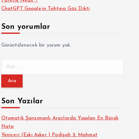
Patetik Nedir ?
ChatGPT Google’ın Tahtına Göz Dikti
Son yorumlar
Görüntülenecek bir yorum yok.
A
r
a
m
a
Son Yazılar
:
Otomatik Şanzımanlı Araçlarda Yapılan En Büyük
Hata
Yeniçeri (Eski Asker ) Padişah 2. Mahmut