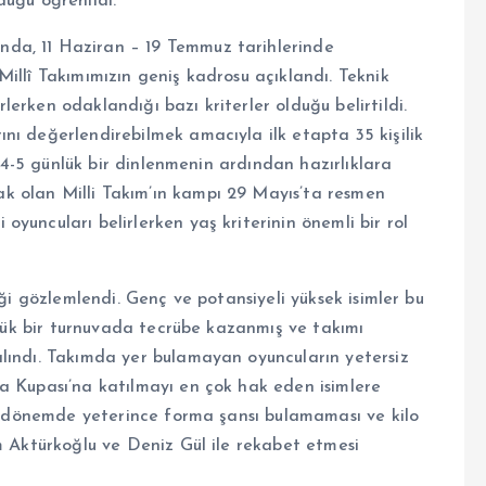
duğu öğrenildi.
da, 11 Haziran – 19 Temmuz tarihlerinde
illî Takımımızın geniş kadrosu açıklandı. Teknik
erken odaklandığı bazı kriterler olduğu belirtildi.
nı değerlendirebilmek amacıyla ilk etapta 35 kişilik
, 4-5 günlük bir dinlenmenin ardından hazırlıklara
k olan Milli Takım’ın kampı 29 Mayıs’ta resmen
yuncuları belirlerken yaş kriterinin önemli bir rol
iği gözlemlendi. Genç ve potansiyeli yüksek isimler bu
büyük bir turnuvada tecrübe kazanmış ve takımı
lındı. Takımda yer bulamayan oyuncuların yetersiz
a Kupası’na katılmayı en çok hak eden isimlere
son dönemde yeterince forma şansı bulamaması ve kilo
m Aktürkoğlu ve Deniz Gül ile rekabet etmesi