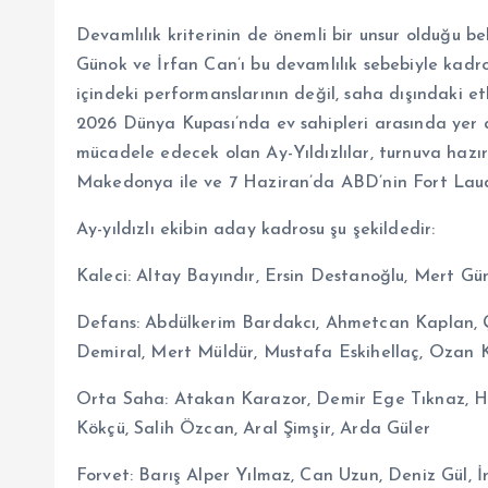
Devamlılık kriterinin de önemli bir unsur olduğu be
Günok ve İrfan Can’ı bu devamlılık sebebiyle kadro
içindeki performanslarının değil, saha dışındaki e
2026 Dünya Kupası’nda ev sahipleri arasında yer
mücadele edecek olan Ay-Yıldızlılar, turnuva hazı
Makedonya ile ve 7 Haziran’da ABD’nin Fort Laud
Ay-yıldızlı ekibin aday kadrosu şu şekildedir:
Kaleci: Altay Bayındır, Ersin Destanoğlu, Mert 
Defans: Abdülkerim Bardakcı, Ahmetcan Kaplan, Ç
Demiral, Mert Müldür, Mustafa Eskihellaç, Ozan K
Orta Saha: Atakan Karazor, Demir Ege Tıknaz, H
Kökçü, Salih Özcan, Aral Şimşir, Arda Güler
Forvet: Barış Alper Yılmaz, Can Uzun, Deniz Gül, 