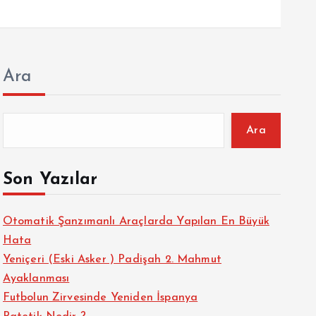
Ara
Ara
Son Yazılar
Otomatik Şanzımanlı Araçlarda Yapılan En Büyük
Hata
Yeniçeri (Eski Asker ) Padişah 2. Mahmut
Ayaklanması
Futbolun Zirvesinde Yeniden İspanya