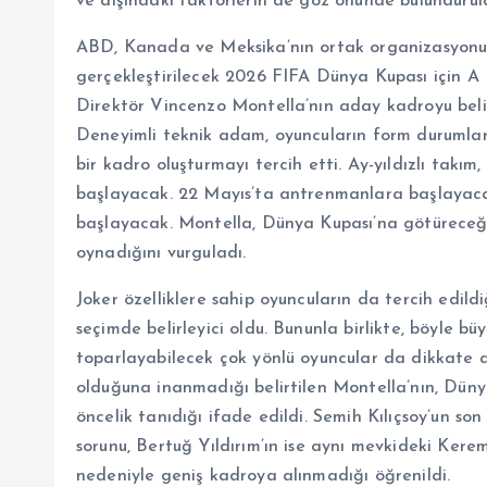
ve dışındaki faktörlerin de göz önünde bulundurul
ABD, Kanada ve Meksika’nın ortak organizasyonun
gerçekleştirilecek 2026 FIFA Dünya Kupası için A M
Direktör Vincenzo Montella’nın aday kadroyu belirl
Deneyimli teknik adam, oyuncuların form durumları
bir kadro oluşturmayı tercih etti. Ay-yıldızlı takım
başlayacak. 22 Mayıs’ta antrenmanlara başlayaca
başlayacak. Montella, Dünya Kupası’na götüreceği o
oynadığını vurguladı.
Joker özelliklere sahip oyuncuların da tercih edild
seçimde belirleyici oldu. Bununla birlikte, böyle 
toparlayabilecek çok yönlü oyuncular da dikkate a
olduğuna inanmadığı belirtilen Montella’nın, Düny
öncelik tanıdığı ifade edildi. Semih Kılıçsoy’un 
sorunu, Bertuğ Yıldırım’ın ise aynı mevkideki Kere
nedeniyle geniş kadroya alınmadığı öğrenildi.