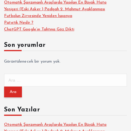
Otomatik Şanzımanlı Araçlarda Yapılan En Büyük Hata
Yeniçeri (Eski Asker ) Padişah 2. Mahmut Ayaklanması
Futbolun Zirvesinde Yeniden İspanya
Patetik Nedir ?
ChatGPT Google’ın Tahtına Göz Dikti
Son yorumlar
Görüntülenecek bir yorum yok.
A
r
a
m
a
Son Yazılar
:
Otomatik Şanzımanlı Araçlarda Yapılan En Büyük Hata