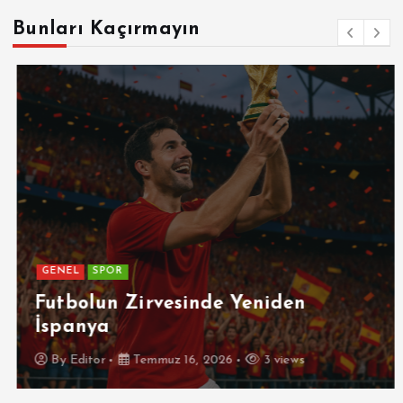
Bunları Kaçırmayın
GENEL
SPOR
Futbolun Zirvesinde Yeniden
İspanya
By
Editor
Temmuz 16, 2026
3 views