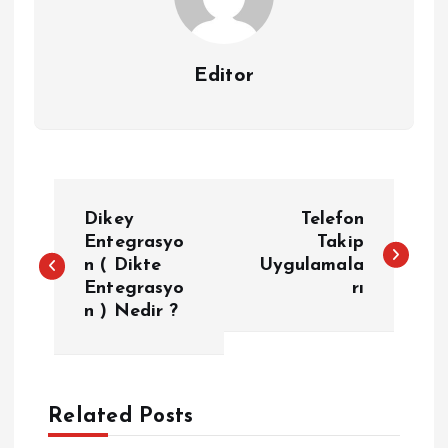
Editor
Y
Dikey
Telefon
a
Entegrasyo
Takip
n ( Dikte
Uygulamala
Entegrasyo
rı
z
n ) Nedir ?
ı
g
Related Posts
e