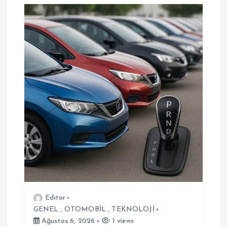
z
i
n
m
e
s
i
Editor
GENEL
,
OTOMOBİL
,
TEKNOLOJİ
Ağustos 6, 2026
1 views