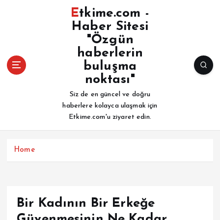
İ
Etkime.com -
ç
Haber Sitesi
e
"Özgün
r
i
haberlerin
ğ
buluşma
e
noktası"
a
Siz de en güncel ve doğru
t
haberlere kolayca ulaşmak için
l
Etkime.com'u ziyaret edin.
a
Home
Bir Kadının Bir Erkeğe
Güvenmesinin Ne Kadar